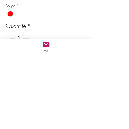
Rouge
*
Quantité
*
Il ne reste que 1 article(s) en stock
Email
Ajouter au panier
Commander et payer
Origine:
Inde
Poids
: 6.00 carats
Style de taille
: Ovale facetté
Dimensions
: 12.70 x 10.10 x
5.95 mm