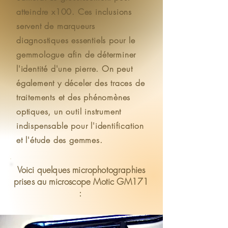
atteindre x100. Ces inclusions
servent de marqueurs
diagnostiques essentiels pour le
gemmologue afin de déterminer
l'identité d'une pierre. On peut
également y déceler des traces de
traitements et des phénomènes
optiques, un outil instrument
indispensable pour l'identification
et l'étude des gemmes.
Voici quelques microphotographies
prises au microscope Motic GM171
: