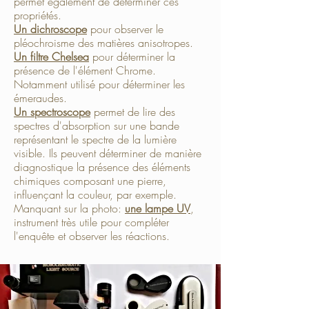
permet également de déterminer ces
propriétés.
U
n dichroscope
pour observer le
pléochroisme des matières anisotropes.
Un filtre Chelsea
pour déterminer la
présence de l'élément Chrome.
Notamment utilisé pour déterminer les
émeraudes.​
Un spectroscope
permet de lire des
spectres d'absorption sur une bande
représentant le spectre de la lumière
visible. Ils peuvent déterminer de manière
diagnostique la présence des éléments
chimiques composant une pierre,
influençant la couleur, par exemple.​
Manquant sur la photo:
une lampe UV
,
instrument très utile pour compléter
l'enquête et observer les réactions.