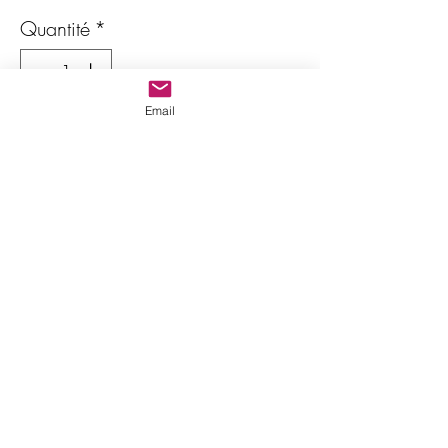
Quantité
*
Email
Ajouter au panier
Commander et payer
Origine
: Tanzanie (Afrique)
Poids
: 6.80 carats
Style de taille
: Ovale facettée
mixte
Dimensions
: 13 x 10.4 x 6.10
mm
Couleur
: Bleu à violet
Transparence
: Transparent