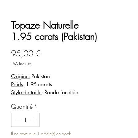
Topaze Naturelle
1.95 carats (Pakistan)
Prix
95,00 €
TVA Incluse
Origine:
Pakistan
Poids
: 1.95 carats
Style de taille
: Ronde facettée
Dimensions
: diamètre 7.80, hauteur 5
Quantité
*
mm
Couleur
: Incolore
Transparence
: Transparent
Eclat
: Vitreux
Il ne reste que 1 article(s) en stock