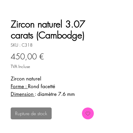
Zircon naturel 3.07
carats (Cambodge)
SKU : C318
Prix
450,00 €
TVA Incluse
Zircon naturel
Forme :
Rond facetté
Dimension
: diamètre 7.6 mm
Couleur :
brun-rose
Origine :
Cambodge
Rupture de stock
Brillance adamantine.